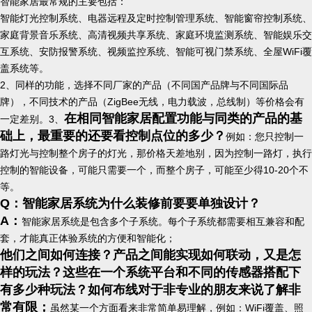
智能家居最常规的主要包括：
智能灯光控制系统、电器远程及定时控制管理系统、智能窗帘控制系统、
家庭背景音乐系统、高清视频共享系统、家庭环境监测系统、智能娱乐交
互系统、安防报警系统、视频监控系统、智能可视门禁系统、全屋WiFi覆
盖系统等。
2、同样的功能，选择不同厂家的产品（不同国产品牌与不同国际品
牌），不同技术的产品（ZigBee无线，电力载波，总线制）等价格会有
在相同智能家居配置功能与同类的产品的基
一定差别。
3、
础上，最重要的还要看控制点位的多少？
例如：您只控制一
路灯光与控制整个房子的灯光，那价格天差地别，因为控制一路灯，执行
控制的智能设备，可能只需要一个，而整个房子，可能至少得10-20个不
等。
Q：智能家居系统为什么装修前要要单独设计？
A：
智能家居系统是包含多个子系统。每个子系统都需要相互兼容和配
套，才能真正体验系统的方便和智能化；
他们之间如何连接？产品之间能实现如何联动，又是怎
样的玩法？这些在一个系统平台和不同的传感器搭配下
有多少种玩法？如何布线对于非专业的朋友来说了解非
常有限；
虽然某一个方面看来非常简单易理解，例如：WiFi覆盖、照