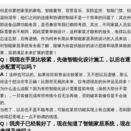
但是你要把家里的家电、智能窗帘、背景音乐、安防监控、智能门禁、恒
温恒湿等，他们之间的连接和协调控制就不是一个简单的问题了；其次外
部设备品牌功能各异，是否兼容等我们都得考虑。其次，不同家庭人员实
际需要各不相同，因此需要单独设计，这样家装才能有的放矢，免得以后
忘这忘那，后悔遗憾。作为柯米长期从事智能家居系统设计的人员来说，
对智能家居系统有全面了解，能够为你提供较好的设计思路和场景体验效
果，容易满足未来扩展的需要！
Q：我现在手里比较紧，先做智能化设计施工，以后在逐
步配置可以吗？
A：
这样也可以的。如果你目前资金比较紧张，又不想以后遗憾，那么
你这个想法非常正确！比那些无视的未来、仅考虑现在的伙伴远见得多！
为什么这么说呢？因为有些智能化设计需要提前布线（虽然大部分不需
要），一旦装修完成有些布线今后无法再做，否则破坏装修你是不会做
的。
当然了，以后也不是不能考虑，可能在某些功能实现上有点困难，否则那
你得忍受墙上一点不协调的线缆。
Q：我房子已经装好了，现在知道了智能家居系统，现在