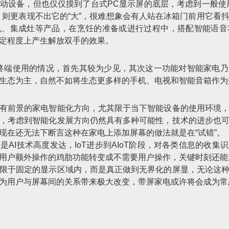
动设备，但也仅仅摸到了台式PC显示屏的底层，考虑到一般使
，则更表现不出它的“大”，很难想象会有人站在冰箱门前用它看
机、集成灶等产品，在烹饪的准备或进行过程中，搭配智能语音
定程度上产生解放双手的效果。
互终端使用的情况，首先其较为少见，其次这一功能对智能家电
生态为主，自然不如将生态更多样的手机、电视和智能音箱作为
有前景的家电智能化方向，尤其限于当下智能设备的使用环境
，考虑到智能化发展方向仍然具有多种可能性，技术的进步也
现在还无法下断言这种在家电上添加屏幕的做法就是在“试错”。
AI技术高度发达，IoT进步到AIoT阶段，对各类信息的收
用户额外操作的鸡肋功能转变成不需要用户操作，关键时刻还能
限于固定的显示区域内，而是真正做到无界化的屏显，无论这
为用户与屏幕间的关系带来极大改变，带屏家电或许将会成为常