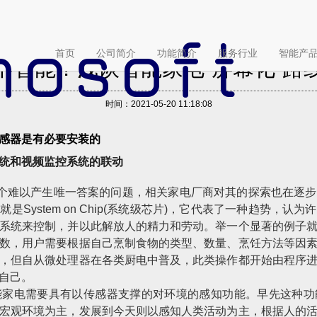
(current)
首页
公司简介
功能简介
服务行业
智能产
不智能？浅谈智能家电“屏幕化”路
时间：2021-05-20 11:18:08
感器是有必要安装的
统和视频监控系统的联动
一个难以产生唯一答案的问题，相关家电厂商对其的探索也在逐
是System on Chip(系统级芯片)，它代表了一种趋势，
系统来控制，并以此解放人的精力和劳动。举一个显著的例子
数，用户需要根据自己烹制食物的类型、数量、烹饪方法等因
，但自从微处理器在各类厨电中普及，此类操作都开始由程序
自己。
能家电需要具有以传感器支撑的对环境的感知功能。早先这种功
宏观环境为主，发展到今天则以感知人类活动为主，根据人的