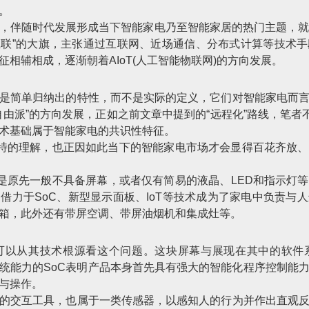
。
，伴随时代发展形成当下智能家电乃至智能家居的热门主题，就是I
物互联”的大旗，主张通过互联网、近场通信、分布式计算等技术
相辅相成，逐渐朝着AIoT(人工智能物联网)的方向发展。
是简单归纳出的特性，而不是实际的定义，它们对智能家电而
由派”的方向发展，正如之前文章中提到的“远程化”路线，笔者
术基础属于智能家电的共识性特征。
独特的理解，也正因如此当下的智能家电市场才会显得百花齐放
的是原先一般不具备屏幕，或者仅有简易的液晶、LED和指示灯
借力于SoC、新型显示面板、IoT等技术成为了家电中负责与
箱，此外还有带屏空调、带屏油烟机和集成灶等。
可以从其技术根源看这个问题。这块屏幕与展现在其中的软件
系统能力的SoC表明产品本身首先具有强大的智能化程序控制能
与操作。
的交互工具，也属于一类传感器，以感知人的行为并作出直观