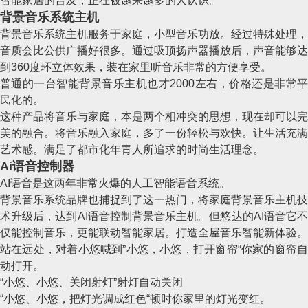
智能家居的普及，正在被越来越多的人认识。
背景音乐系统主机
背景音乐系统主机服务于家庭，小型音乐功放。经过特殊处理，
音质会比公供广播好很多。通过吸顶扬声器播放后，声音能够达
到360度环立体效果，装在家里听音乐非常的方便享受。
普通的一台智能背景音乐主机也才2000左右，价格还是非常平
民化的。
这种产品将音乐与家庭，本是两个相冲突的思想，现在却可以完
美的融合。将音乐融入家庭，多了一份轻松与欢快。让生活充满
艺术感。满足了都市化年青人所追求的时尚生活理念。
Ai语音控制器
AI语音是这两年非常火爆的人工智能语音系统。
背景音乐系统品牌也捕捉到了这一热门，将家庭背景音乐主机技
术升级后，达到AI语音控制背景音乐主机。但悠达的AI语音它不
仅能控制音乐，更能联动智能家居。打造全屋音乐智能新体验。
站在远处，对着小悠喊到”小悠，小悠，打开窗帘“你家的窗帘自
动打开。
“小悠、小悠、关闭射灯”射灯自动关闭
“小悠、小悠，把灯光调成红色“顿时你家里的灯光变红。